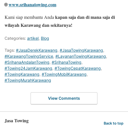
www.srihanatowing.com
🌐
kapan saja dan di mana saja di
Kami siap membantu Anda
wilayah Karawang dan sekitarnya!
Categories:
artikel
,
Blog
Tags:
#JasaDerekKarawang
,
#JasaTowingKarawang
,
#KarawangTowingService
,
#LayananTowingKarawang
,
#SrihanaAndalanTowing
,
#SrihanaTowing
,
#Towing24JamKarawang
,
#TowingCepatKarawang
,
#TowingKarawang
,
#TowingMobilKarawang
,
#TowingMurahKarawang
View Comments
Jasa Towing
Back to top