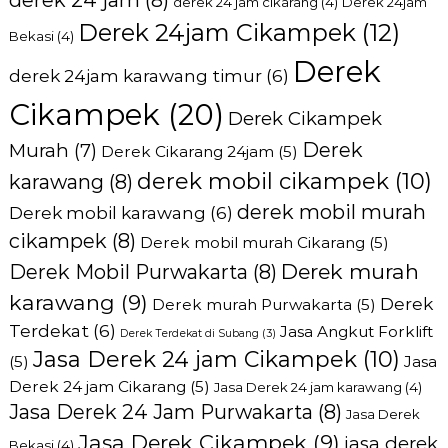
derek 24 jam
(8)
derek 24 jam cikarang
(4)
Derek 24jam
Derek 24jam Cikampek
(12)
Bekasi
(4)
Derek
derek 24jam karawang timur
(6)
Cikampek
(20)
Derek Cikampek
Derek
Murah
(7)
Derek Cikarang 24jam
(5)
derek mobil cikampek
(10)
karawang
(8)
derek mobil murah
Derek mobil karawang
(6)
cikampek
(8)
Derek mobil murah Cikarang
(5)
Derek murah
Derek Mobil Purwakarta
(8)
karawang
(9)
Derek
Derek murah Purwakarta
(5)
Terdekat
(6)
Jasa Angkut Forklift
Derek Terdekat di Subang
(3)
Jasa Derek 24 jam Cikampek
(10)
(5)
Jasa
Derek 24 jam Cikarang
(5)
Jasa Derek 24 jam karawang
(4)
Jasa Derek 24 Jam Purwakarta
(8)
Jasa Derek
Jasa Derek Cikampek
(9)
jasa derek
Bekasi
(4)