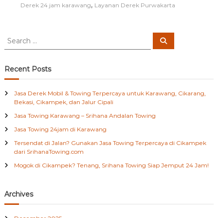
C
,
Derek 24 jam karawang
Layanan Derek Purwakarta
i
k
a
S
m
S
e
e
p
a
e
a
r
k
c
r
Recent Posts
h
c
h
Jasa Derek Mobil & Towing Terpercaya untuk Karawang, Cikarang,
f
Bekasi, Cikampek, dan Jalur Cipali
o
Jasa Towing Karawang – Srihana Andalan Towing
r
:
Jasa Towing 24jam di Karawang
Tersendat di Jalan? Gunakan Jasa Towing Terpercaya di Cikampek
dari SrihanaTowing.com
Mogok di Cikampek? Tenang, Srihana Towing Siap Jemput 24 Jam!
Archives