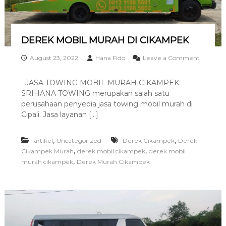
DEREK MOBIL MURAH DI CIKAMPEK
August 23, 2022
Hana Fido
Leave a Comment
o
n
JASA TOWING MOBIL MURAH CIKAMPEK
D
SRIHANA TOWING merupakan salah satu
E
R
perusahaan penyedia jasa towing mobil murah di
E
Cipali. Jasa layanan […]
K
M
O
,
,
artikel
Uncategorized
Derek Cikampek
Derek
B
,
,
Cikampek Murah
derek mobil cikampek
derek mobil
I
,
murah cikampek
Derek Murah Cikampek
L
M
U
R
A
H
D