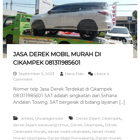
I
K
A
M
P
E
K
0
8
1
JASA DEREK MOBIL MURAH DI
3
CIKAMPEK 081311985601
1
1
September 5, 2023
Hana Fido
Leave a
9
o
Comment
8
n
5
Nomer telp Jasa Derek Terdekat di Cikampek
J
6
081311985601 SAT adalah singkatan dari Srihana
A
0
S
Andalan Towing. SAT bergerak di bidang layanan […]
1
A
D
,
,
artikel
E
Uncategorized
Derek 24jam Cikampek
R
,
,
derek 24jam karawang timur
Derek Cikampek
Derek
E
,
,
Cikampek Murah
derek mobil cikampek
derek mobil
K
,
,
murah cikampek
Derek Mobil Purwakarta
Derek murah