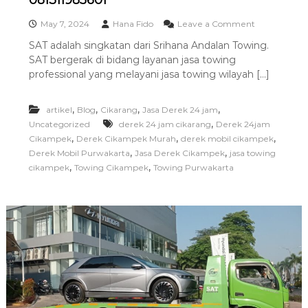
081311985601
i
n
o
May 7, 2024
Hana Fido
Leave a Comment
g
n
SAT adalah singkatan dari Srihana Andalan Towing.
T
D
e
SAT bergerak di bidang layanan jasa towing
E
r
R
professional yang melayani jasa towing wilayah […]
b
E
a
K
i
,
,
,
,
artikel
Blog
Cikarang
Jasa Derek 24 jam
C
k
I
,
Uncategorized
derek 24 jam cikarang
Derek 24jam
K
,
,
,
Cikampek
Derek Cikampek Murah
derek mobil cikampek
A
,
,
Derek Mobil Purwakarta
Jasa Derek Cikampek
jasa towing
M
,
,
cikampek
Towing Cikampek
Towing Purwakarta
P
E
K
L
A
Y
A
N
A
N
T
E