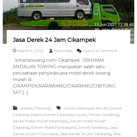
I
C
I
K
A
M
P
Jasa Derek 24 Jam Cikampek
E
K
o
March 4, 2022
Hana Fido
Leave a Comment
n
. srihanatowing.com- Cikampek . SRIHANA
J
ANDALAN TOWING merupakan salah satu
a
s
perusahaan penyedia jasa mobil derek towing
a
murah di
D
CIKAMPEK/KARAWANG/CIKARANG/CIBITUNG.
e
SAT […]
r
e
k
,
,
artikel
Cikarang
Derek Cikampek Murah
Derek
2
,
,
,
Cikarang 24jam
Derek Cikarang murah
Derek Gendong
4
,
derek mobil murah cikampek
Derek mobil murah
J
,
,
,
Cikarang
Derek Mobil Purwakarta
Derek Terdekat
Jasa
a
m
,
,
Derek 24 jam Cikampek
Jasa Derek 24 jam Cikarang
Jasa