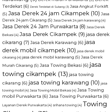
Terdekat
(6)
Jasa Angkut Forklift
Derek Terdekat di Subang
(3)
Jasa Derek 24 jam Cikampek
(10)
(5)
Jasa
Derek 24 jam Cikarang
(5)
Jasa Derek 24 jam karawang
(4)
Jasa Derek 24 Jam Purwakarta
(8)
Jasa Derek
Jasa Derek Cikampek
(9)
jasa derek
Bekasi
(4)
jasa
cikarang
(7)
Jasa Derek Karawang
(6)
derek mobil cikampek
(10)
jasa derek mobil
jasa derek mobil karawang
(5)
Jasa Derek
cikarang
(4)
jasa
Jasa Towing Bekasi
(6)
Murah Cikarang
(5)
towing cikampek
(13)
jasa towing
jasa towing karawang
(10)
cikarang
(6)
jasa
Jasa Towing
towing mobil
(4)
Jasa Towing Mobil Bekasi
(4)
mobil Purwakarta
(6)
Jasa Towing Purwakarta
(6)
Towing
Layanan Derek Purwakarta
(4)
srihana towing
(4)