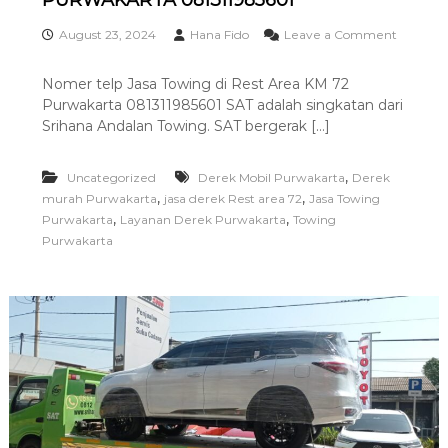
PURWAKARTA 081311985601
i
n
August 23, 2024
Hana Fido
Leave a Comment
g
o
T
n
Nomer telp Jasa Towing di Rest Area KM 72
e
J
r
Purwakarta 081311985601 SAT adalah singkatan dari
A
b
S
Srihana Andalan Towing. SAT bergerak […]
a
A
i
D
k
,
E
Uncategorized
Derek Mobil Purwakarta
Derek
R
,
,
murah Purwakarta
jasa derek Rest area 72
Jasa Towing
E
,
,
Purwakarta
Layanan Derek Purwakarta
Towing
K
Purwakarta
R
E
S
T
A
R
E
A
7
2
P
U