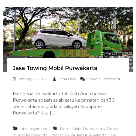
u
r
w
a
k
a
r
t
a
0
8
1
Jasa Towing Mobil Purwakarta
3
1
January 17, 2023
Hana Fido
Leave a Comment
1
o
9
n
8
Mengenal Purwakarta Tahukah Anda bahwa
J
5
Purwakarta adalah salah satu kecamatan dari 30
a
6
s
kecamatan yang ada di wilayah Kabupaten
0
a
Purwakarta? Kita […]
1
T
o
w
,
Uncategorized
Derek Mobil Purwakarta
Derek
i
,
,
murah Purwakarta
Jasa Derek 24 Jam Purwakarta
Jasa