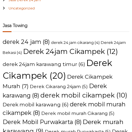
Uncategorized
Jasa Towing
derek 24 jam
(8)
derek 24 jam cikarang
(4)
Derek 24jam
Derek 24jam Cikampek
(12)
Bekasi
(4)
Derek
derek 24jam karawang timur
(6)
Cikampek
(20)
Derek Cikampek
Derek
Murah
(7)
Derek Cikarang 24jam
(5)
derek mobil cikampek
(10)
karawang
(8)
derek mobil murah
Derek mobil karawang
(6)
cikampek
(8)
Derek mobil murah Cikarang
(5)
Derek murah
Derek Mobil Purwakarta
(8)
karawang
(9)
Derek
Derek murah Purwakarta
(5)