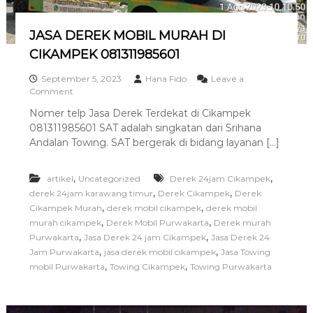
R
W
JASA DEREK MOBIL MURAH DI
A
K
CIKAMPEK 081311985601
A
R
September 5, 2023
Hana Fido
Leave a
T
o
Comment
A
n
Nomer telp Jasa Derek Terdekat di Cikampek
0
J
8
081311985601 SAT adalah singkatan dari Srihana
A
1
S
Andalan Towing. SAT bergerak di bidang layanan […]
3
A
1
D
1
,
,
artikel
E
Uncategorized
Derek 24jam Cikampek
9
R
,
,
derek 24jam karawang timur
Derek Cikampek
Derek
8
E
,
,
Cikampek Murah
derek mobil cikampek
derek mobil
5
K
,
,
murah cikampek
Derek Mobil Purwakarta
Derek murah
6
M
,
,
Purwakarta
Jasa Derek 24 jam Cikampek
Jasa Derek 24
0
O
,
,
1
Jam Purwakarta
jasa derek mobil cikampek
Jasa Towing
B
,
,
mobil Purwakarta
I
Towing Cikampek
Towing Purwakarta
L
M
U