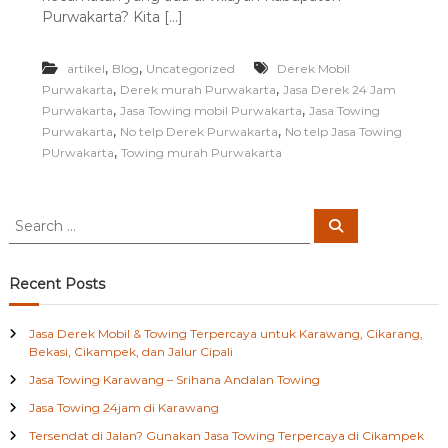
E
Purwakarta? Kita […]
L
P
D
,
,
artikel
Blog
Uncategorized
Derek Mobil
E
,
,
Purwakarta
Derek murah Purwakarta
Jasa Derek 24 Jam
R
,
,
Purwakarta
Jasa Towing mobil Purwakarta
Jasa Towing
E
,
,
Purwakarta
No telp Derek Purwakarta
No telp Jasa Towing
K
,
PUrwakarta
Towing murah Purwakarta
P
U
R
W
S
S
A
e
e
K
a
a
r
A
c
r
R
Recent Posts
h
c
T
A
h
Jasa Derek Mobil & Towing Terpercaya untuk Karawang, Cikarang,
f
Bekasi, Cikampek, dan Jalur Cipali
o
Jasa Towing Karawang – Srihana Andalan Towing
r
:
Jasa Towing 24jam di Karawang
Tersendat di Jalan? Gunakan Jasa Towing Terpercaya di Cikampek