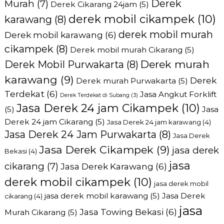
Derek
Murah
(7)
Derek Cikarang 24jam
(5)
derek mobil cikampek
(10)
karawang
(8)
derek mobil murah
Derek mobil karawang
(6)
cikampek
(8)
Derek mobil murah Cikarang
(5)
Derek murah
Derek Mobil Purwakarta
(8)
karawang
(9)
Derek
Derek murah Purwakarta
(5)
Terdekat
(6)
Jasa Angkut Forklift
Derek Terdekat di Subang
(3)
Jasa Derek 24 jam Cikampek
(10)
(5)
Jasa
Derek 24 jam Cikarang
(5)
Jasa Derek 24 jam karawang
(4)
Jasa Derek 24 Jam Purwakarta
(8)
Jasa Derek
Jasa Derek Cikampek
(9)
jasa derek
Bekasi
(4)
jasa
cikarang
(7)
Jasa Derek Karawang
(6)
derek mobil cikampek
(10)
jasa derek mobil
jasa derek mobil karawang
(5)
Jasa Derek
cikarang
(4)
jasa
Jasa Towing Bekasi
(6)
Murah Cikarang
(5)