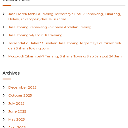
h
c
a
h
h
Jasa Derek Mobil & Towing Terpercaya untuk Karawang, Cikarang,
B
f
Bekasi, Cikampek, dan Jalur Cipali
e
o
k
Jasa Towing Karawang – Srihana Andalan Towing
r
a
:
Jasa Towing 24jam di Karawang
s
i
Tersendat di Jalan? Gunakan Jasa Towing Terpercaya di Cikampek
dari SrihanaTowing.com
Mogok di Cikampek? Tenang, Srihana Towing Siap Jemput 24 Jam!
Archives
December 2025
October 2025
July 2025
June 2025
May 2025
April 2025