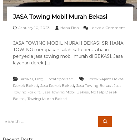
i
JASA Towing Mobil Murah Bekasi
January 10, 2023
Hana Fido
Leave a Comment
o
n
JASA TOWING MOBIL MURAH BEKASI SRIHANA
J
TOWING merupakan salah satu perusahaan
A
S
penyedia jasa towing mobil murah di BEKASI. Jasa
A
layanan derek […]
T
o
w
,
,
,
artikel
Blog
Uncategorized
Derek 24jam Bekasi
i
,
,
,
Derek Bekasi
Jasa Derek Bekasi
Jasa Towing Bekasi
Jasa
n
,
,
Towing Forklift
Jasa Towing Mobil Bekasi
No telp Derek
g
,
Bekasi
Towing Murah Bekasi
M
o
b
i
S
S
l
e
e
M
a
a
r
u
c
r
Recent Posts
r